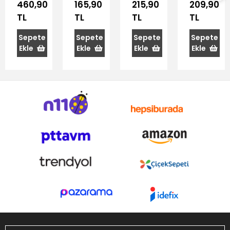
Mutak
Peynir
Sebze
Doğrama
460,90
165,90
215,90
209,90
Bıçağı
Kesici
Bıçağı 13
Bıçağı 16
TL
TL
TL
TL
12.5 Cm
13x16 cm
cm
cm
Sepete
Sepete
Sepete
Sepete
Ekle
Ekle
Ekle
Ekle