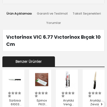
Ürün Açıklaması
Garanti ve Teslimat
Taksit Seçenekleri
Yorumlar
Vıctorinox VIC 6.77 Vıctorinox Bıçak 10
Cm
Benzer Ürünler
Sürbisa
Epinox
Aryıldız
Aryıldız
61003
PK01
Venge
Zevon