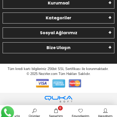
Kurumsal
Kategoriler
Sosyal Ağlarımız
Bize Ulaşın
Tüm kredi kartı bilgileriniz 256bit SSL Sertifikası ile korunmaktadır.
© 2025 N
ezirler.com
Tüm Hakları Saklıdır.
0
Anasayfa
Ürünler
Sepetim
Favorilerim
Hesabım