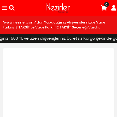
0
"www.nezirler.com" dan Yapacağınız Alışverişlerinizde Vade
Farksız 3 TAKSİT ve Vade Farklı 12 TAKSİT Seçeneği Vardır.
z 1500 TL ve üzeri alışverişleriniz Ücretsiz Kargo şeklinde gönd