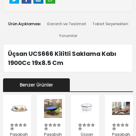
Ürün Açıklaması
Garanti ve Teslimat
Taksit Seçenekleri
Yorumlar
Üçsan UCS666 Kilitli Saklama Kabı
1900Cc 19x8.5 Cm
Benzer Ürünler
Paşabahçe
Paşabahçe
Üçsan
Paşabahçe