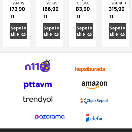
98402
53583
UCS662
96840
Basic
Mavi
Kilitli
Pudding
172,90
166,90
83,90
315,90
Tereyağ
Kapaklı
Saklama
Saklama
TL
TL
TL
TL
Saklama
Saklama
Kabı
Kabı 4'lü
Kabı
Kabı
450cc
169x101
2500 cc
12x5 Cm
Sepete
Sepete
Sepete
Sepete
mm
Ekle
Ekle
Ekle
Ekle