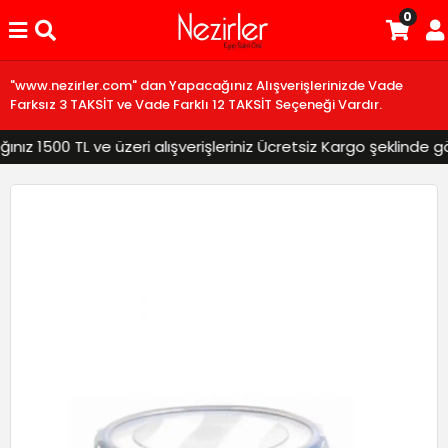
0
"www.nezirler.com" dan Yapacağınız Alışverişlerinizde Vade
Farksız 3 TAKSİT ve Vade Farklı 12 TAKSİT Seçeneği Vardır.
z 1500 TL ve üzeri alışverişleriniz Ücretsiz Kargo şeklinde gönd