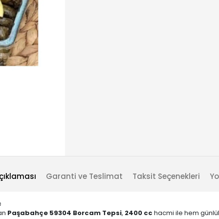
çıklaması
Garanti ve Teslimat
Taksit Seçenekleri
Yo
c
an
Paşabahçe 59304 Borcam Tepsi
,
2400 cc
hacmi ile hem günlük