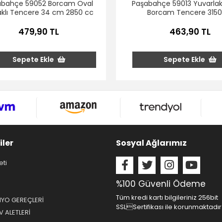
abahçe 59052 Borcam Oval
Paşabahçe 59013 Yuvarlak
klı Tencere 34 cm 2850 cc
Borcam Tencere 3150
479,90 TL
463,90 TL
Sepete Ekle
Sepete Ekle
iler
Sosyal Ağlarımız
eti
%100 Güvenli Ödeme
Tüm kredi kartı bilgileriniz 256bit
NYO GEREÇLERİ
SSLSertifikası ile korunmaktadır
 ALETLERİ