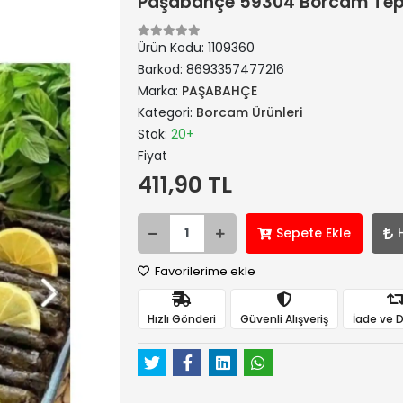
Paşabahçe 59304 Borcam Teps
Ürün Kodu:
1109360
Barkod:
8693357477216
Marka:
PAŞABAHÇE
Kategori:
Borcam Ürünleri
Stok:
20+
Fiyat
411,90 TL
Sepete Ekle
Favorilerime ekle
Hızlı Gönderi
Güvenli Alışveriş
İade ve 