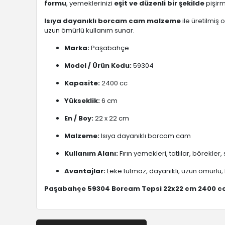
formu
, yemeklerinizi
eşit ve düzenli bir şekilde
pişirm
Isıya dayanıklı borcam cam malzeme
ile üretilmiş 
uzun ömürlü kullanım sunar.
Marka:
Paşabahçe
Model / Ürün Kodu:
59304
Kapasite:
2400 cc
Yükseklik:
6 cm
En / Boy:
22 x 22 cm
Malzeme:
Isıya dayanıklı borcam cam
Kullanım Alanı:
Fırın yemekleri, tatlılar, börekle
Avantajlar:
Leke tutmaz, dayanıklı, uzun ömürlü, 
Paşabahçe 59304 Borcam Tepsi 22x22 cm 2400 c