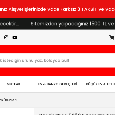
z Alışverişlerinizde Vade Farksız 3 TAKSİT ve Vade
.
Sitemizden yapacağınız 1500 TL ve üzeri alış
MUTFAK
EV & BANYO GEREÇLERİ
KÜÇÜK EV ALETLE
m Ürünleri