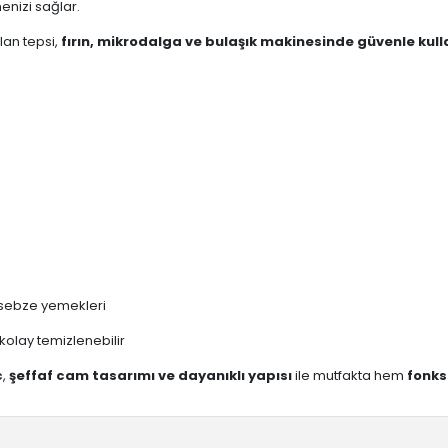
enizi sağlar.
olan tepsi,
fırın, mikrodalga ve bulaşık makinesinde güvenle kulla
r, sebze yemekleri
kolay temizlenebilir
c
,
şeffaf cam tasarımı ve dayanıklı yapısı
ile mutfakta hem
fonks