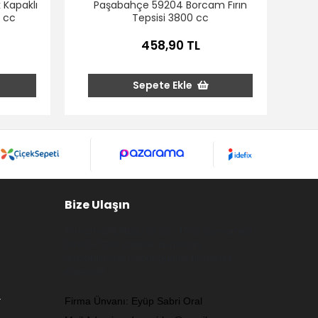
 Kapaklı
Paşabahçe 59204 Borcam Fırın
 cc
Tepsisi 3800 cc
458,90 TL
Sepete Ekle
Bize Ulaşın
Firmamız Haftaiçi 09:00 - 17:00 Cumartesi
09:00 - 17:00 saatleri arasında
ulaşabilirsiniz.Pazar günleri firmamız
kapalıdır.
.
Firma Ünvanı: Eyüp Sabri Oral