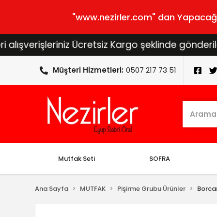
"www.nezirler.com" dan Yapacağını
işleriniz Ücretsiz Kargo şeklinde gönderilecektir..
Müşteri Hizmetleri:
0507 217 73 51
Mutfak Seti
SOFRA
Ana Sayfa
MUTFAK
Pişirme Grubu Ürünler
Borca