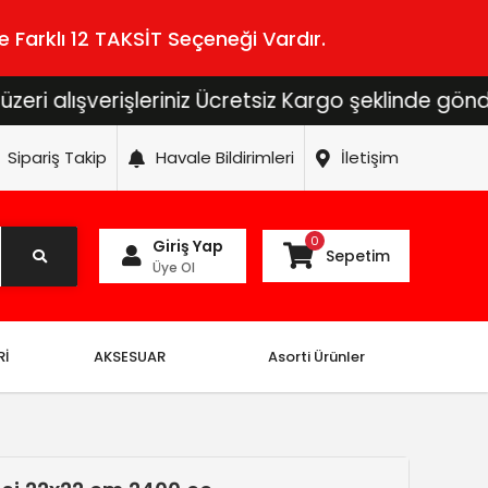
 Farklı 12 TAKSİT Seçeneği Vardır.
verişleriniz Ücretsiz Kargo şeklinde gönderilecekt
Sipariş Takip
Havale Bildirimleri
İletişim
0
Giriş Yap
Sepetim
Üye Ol
Rİ
AKSESUAR
Asorti Ürünler