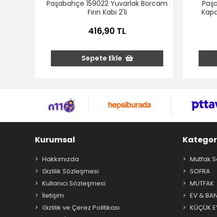
Paşabahçe 159022 Yuvarlak Borcam
Paş
Fırın Kabı 2'li
Kapa
416,90 TL
Sepete Ekle
Kurumsal
Kategor
Hakkımızda
Mutfak S
Gizlilik Sözleşmesi
SOFRA
Kullanıcı Sözleşmesi
MUTFAK
İletişim
EV & BA
Gizlilik ve Çerez Politikası
KÜÇÜK EV