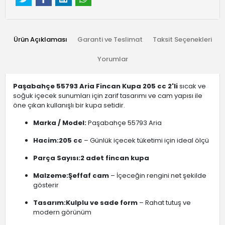
Ürün Açıklaması
Garanti ve Teslimat
Taksit Seçenekleri
Yorumlar
Paşabahçe 55793 Aria Fincan Kupa 205 cc 2'li
sıcak ve
soğuk içecek sunumları için zarif tasarımı ve cam yapısı ile
öne çıkan kullanışlı bir kupa setidir.
Marka / Model:
Paşabahçe 55793 Aria
Hacim:
205 cc
– Günlük içecek tüketimi için ideal ölçü
Parça Sayısı:
2 adet fincan kupa
Malzeme:
Şeffaf cam
– İçeceğin rengini net şekilde
gösterir
Tasarım:
Kulplu ve sade form
– Rahat tutuş ve
modern görünüm