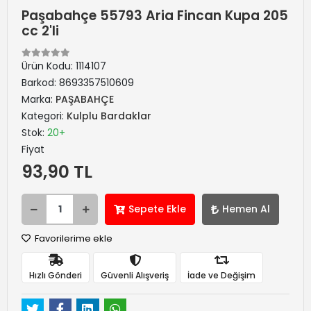
Paşabahçe 55793 Aria Fincan Kupa 205
cc 2'li
Ürün Kodu:
1114107
Barkod:
8693357510609
Marka:
PAŞABAHÇE
Kategori:
Kulplu Bardaklar
Stok:
20+
Fiyat
93,90 TL
Sepete Ekle
Hemen Al
Favorilerime ekle
Hızlı Gönderi
Güvenli Alışveriş
İade ve Değişim