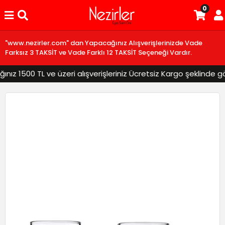
0
"www.nezirler.com" dan Yapacağınız Alışverişlerinizde Vade
Farksız 3 TAKSİT ve Vade Farklı 12 TAKSİT Seçeneği Vardır.
z 1500 TL ve üzeri alışverişleriniz Ücretsiz Kargo şeklinde gönd