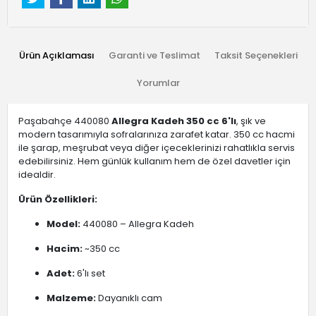
Ürün Açıklaması
Garanti ve Teslimat
Taksit Seçenekleri
Yorumlar
Paşabahçe 440080
Allegra Kadeh 350 cc 6'lı
, şık ve
modern tasarımıyla sofralarınıza zarafet katar. 350 cc hacmi
ile şarap, meşrubat veya diğer içeceklerinizi rahatlıkla servis
edebilirsiniz. Hem günlük kullanım hem de özel davetler için
idealdir.
Ürün Özellikleri:
Model:
440080 – Allegra Kadeh
Hacim:
~350 cc
Adet:
6'lı set
Malzeme:
Dayanıklı cam