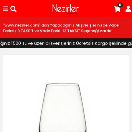
0
"www.nezirler.com" dan Yapacağınız Alışverişlerinizde Vade
Farksız 3 TAKSİT ve Vade Farklı 12 TAKSİT Seçeneği Vardır.
z 1500 TL ve üzeri alışverişleriniz Ücretsiz Kargo şeklinde gönd