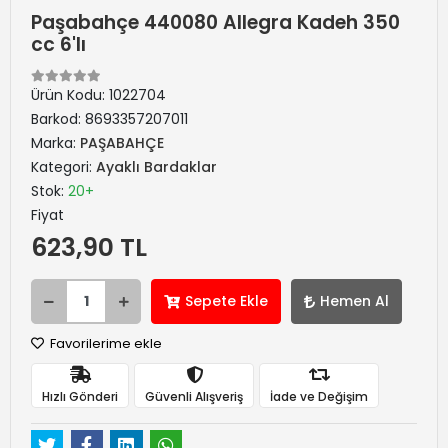
Paşabahçe 440080 Allegra Kadeh 350
cc 6'lı
Ürün Kodu:
1022704
Barkod:
8693357207011
Marka:
PAŞABAHÇE
Kategori:
Ayaklı Bardaklar
Stok:
20+
Fiyat
623,90 TL
Sepete Ekle
Hemen Al
Favorilerime ekle
Hızlı Gönderi
Güvenli Alışveriş
İade ve Değişim