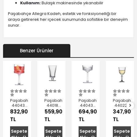
Kullanım:
Bulaşık makinesinde yıkanabilir
Paşabahçe Allegra Kadeh, estetik ve fonksiyonelliği bir
araya getirerek her içecek sunumunda sofistike bir deneyim
sunar.
Benzer Ürünler
Paşabahçe
Paşabahçe
Paşabahçe
Paşabahçe
440437
440186
440436
440220
Elysia
Diamond
Elysia
Diony
832,90
559,90
694,90
347,90
Kadeh
Kahve
Ayaklı
Ayaklı
TL
TL
TL
TL
500 cc
Yanı Su
Şampanya
Şarap
4'lü
Bardağı
Kadehi
Kadehi
120 cc 6'lı
260 cc
230 cc
Sepete
Sepete
Sepete
Sepete
4'lü
3'lü