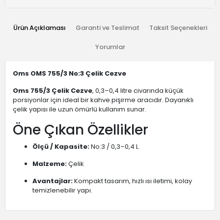
Ürün Açıklaması
Garanti ve Teslimat
Taksit Seçenekleri
Yorumlar
Oms OMS 755/3 No:3 Çelik Cezve
Oms 755/3 Çelik Cezve
, 0,3–0,4 litre civarında küçük
porsiyonlar için ideal bir kahve pişirme aracıdır. Dayanıklı
çelik yapısı ile uzun ömürlü kullanım sunar.
Öne Çıkan Özellikler
Ölçü / Kapasite:
No:3 / 0,3–0,4 L
Malzeme:
Çelik
Avantajlar:
Kompakt tasarım, hızlı ısı iletimi, kolay
temizlenebilir yapı.