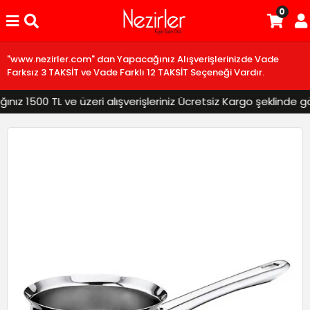
0
"www.nezirler.com" dan Yapacağınız Alışverişlerinizde Vade
Farksız 3 TAKSİT ve Vade Farklı 12 TAKSİT Seçeneği Vardır.
z 1500 TL ve üzeri alışverişleriniz Ücretsiz Kargo şeklinde gönd