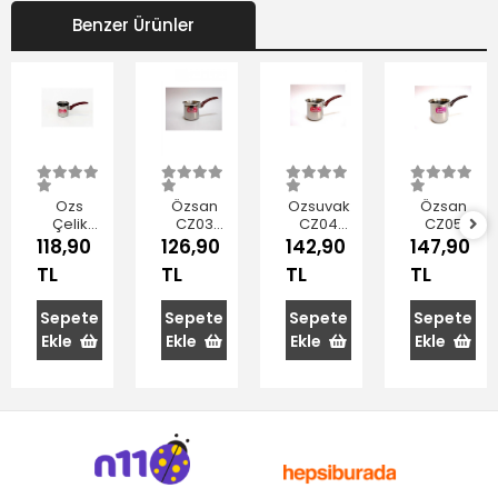
Benzer Ürünler
Ozs
Özsan
Ozsuvak
Özsan
Çelik
CZ03
CZ04
CZ05
Cezve
Çelik
Çelik
Çelik
118,90
126,90
142,90
147,90
No:02/430
Cezve
Cezve
Cezve
TL
TL
TL
TL
No:03/430
No:04/430
No:5
Sepete
Sepete
Sepete
Sepete
Ekle
Ekle
Ekle
Ekle