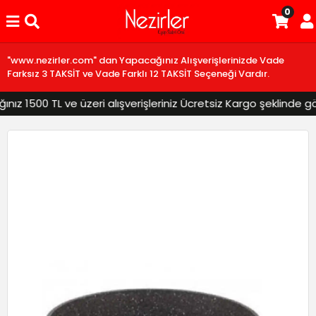
0
"www.nezirler.com" dan Yapacağınız Alışverişlerinizde Vade
Farksız 3 TAKSİT ve Vade Farklı 12 TAKSİT Seçeneği Vardır.
 1500 TL ve üzeri alışverişleriniz Ücretsiz Kargo şeklinde gönd