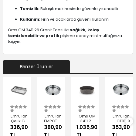
Temizlik:
Bulaşık makinesinde güvenle yıkanabilir
Kullanım:
Fırın ve ocaklarda güvenli kullanım
Oms OM 3411.26 Granit Tepsi ile
sağlıklı, kolay
temizlenebilir ve pratik
pişirme deneyimini mutfağınıza
taşıyın.
Benzer Ürünler
Emrullah
Emrullah
Oms OM
Emrullah
Çelik Gri
EMRCT02
3411.24
CT01
Dikdörtgen
Çelik Çiğ
Granit
Çelik Çiğ
336,90
380,90
1.035,90
353,90
Tepsi
Köfte
Tepsi 24
Köfte
TL
TL
TL
TL
38x25.5
Tepsisi
cm
Tepsisi