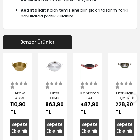
Avantajlar:
Kolay temizlenebilir, şık gri tasarım, farklı
boyutlarda pratik kullanım.
Benzer Ürünler
Arow
Oms
Kahramanlar
Emrullah
ARW
OMS
KAH
Çelik
D407
2042-20
4307
Sahan 12
110,90
863,90
487,90
228,90
Gold
Çelik
Kiremit
cm
TL
TL
TL
TL
Metal
Sahan
Teflon
Sahan 12
20x3 cm
Sahan 18
cm
cm
Sepete
Sepete
Sepete
Sepete
Ekle
Ekle
Ekle
Ekle