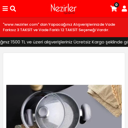
0
"www.nezirler.com" dan Yapacağınız Alışverişlerinizde Vade
Farksız 3 TAKSİT ve Vade Farklı 12 TAKSİT Seçeneği Vardır.
z 1500 TL ve üzeri alışverişleriniz Ücretsiz Kargo şeklinde gönd