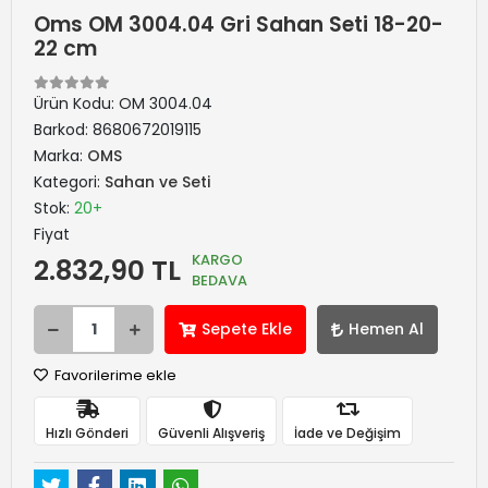
Oms OM 3004.04 Gri Sahan Seti 18-20-
22 cm
Ürün Kodu:
OM 3004.04
Barkod:
8680672019115
Marka:
OMS
Kategori:
Sahan ve Seti
Stok:
20+
Fiyat
KARGO
2.832,90 TL
BEDAVA
Sepete Ekle
Hemen Al
Favorilerime ekle
Hızlı Gönderi
Güvenli Alışveriş
İade ve Değişim