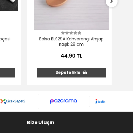
Bal
pçesi
Balsa BLS29A Kahverengi Ahşap
Kaşık 28 cm
44,90 TL
Sepete Ekle
Bize Ulaşın