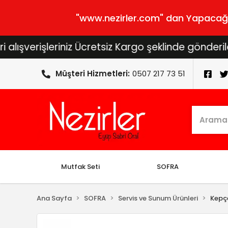
"www.nezirler.com" dan Yapacağını
rişleriniz Ücretsiz Kargo şeklinde gönderilecektir
Müşteri Hizmetleri:
0507 217 73 51
Mutfak Seti
SOFRA
Ana Sayfa
SOFRA
Servis ve Sunum Ürünleri
Kepç