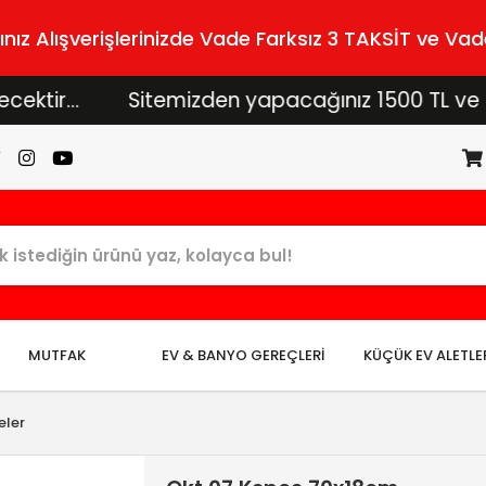
z Alışverişlerinizde Vade Farksız 3 TAKSİT ve Vade
...
Sitemizden yapacağınız 1500 TL ve üzeri alı
MUTFAK
EV & BANYO GEREÇLERİ
KÜÇÜK EV ALETLE
eler