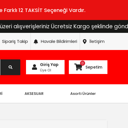
 Farklı 12 TAKSİT Seçeneği Vardır.
şverişleriniz Ücretsiz Kargo şeklinde gönderilecek
Sipariş Takip
Havale Bildirimleri
İletişim
0
Giriş Yap
Sepetim
Üye Ol
Rİ
AKSESUAR
Asorti Ürünler