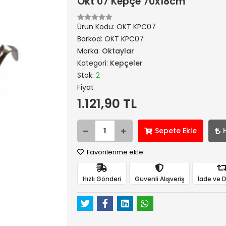
Okt 07 Kepçe 70x18cm
Ürün Kodu:
OKT KPC07
Barkod:
OKT KPC07
Marka:
Oktaylar
Kategori:
Kepçeler
Stok:
2
Fiyat
1.121,90 TL
Sepete Ekle
Favorilerime ekle
Hızlı Gönderi
Güvenli Alışveriş
İade ve 