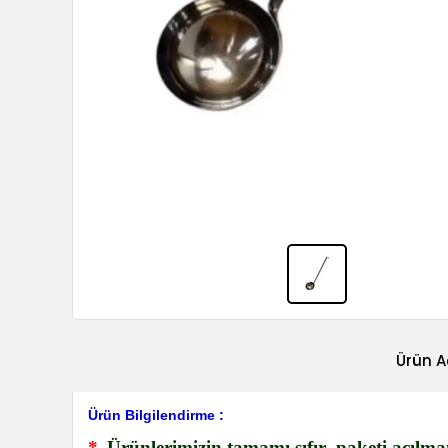
Ürün A
Ürün Bilgilendirme :
*
Ürünlerimizin tamamı sıfır- paketi açılma