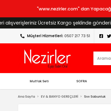
"www.nezirler.com" dan Yapacağını
rişleriniz Ücretsiz Kargo şeklinde gönderilecektir
Müşteri Hizmetleri:
0507 217 73 51
Mutfak Seti
SOFRA
Ana Sayfa
EV & BANYO GEREÇLERİ
Sıvı Sabunluk