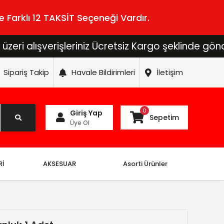
 Farklı 12 TAKSİT Seçeneği Vardır.
ışverişleriniz Ücretsiz Kargo şeklinde gönderilecek
Sipariş Takip
Havale Bildirimleri
İletişim
0
Giriş Yap
Sepetim
Üye Ol
Rİ
AKSESUAR
Asorti Ürünler