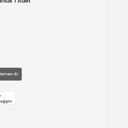
nluk 1 Adet
Hemen Al
Değişim