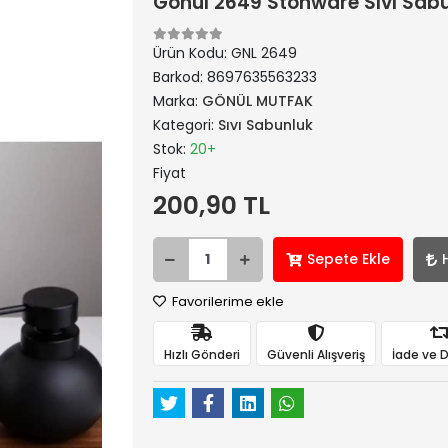
Gönül 2649 Stonware Sıvı Sabu
Ürün Kodu:
GNL 2649
Barkod:
8697635563233
Marka:
GÖNÜL MUTFAK
Kategori:
Sıvı Sabunluk
Stok:
20+
Fiyat
200,90 TL
Sepete Ekle
Favorilerime ekle
Hızlı Gönderi
Güvenli Alışveriş
İade ve 