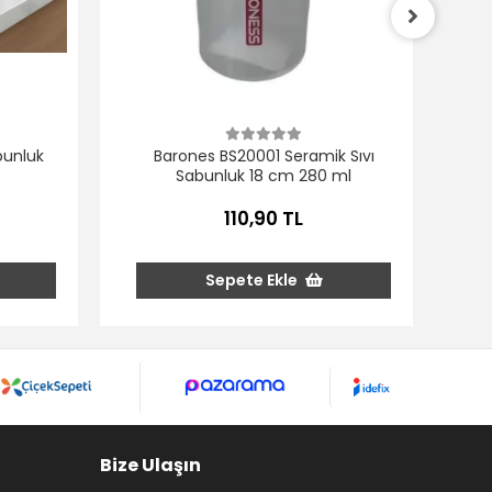
Ac
bunluk
Barones BS20001 Seramik Sıvı
Sabunluk 18 cm 280 ml
110,90 TL
Sepete Ekle
Bize Ulaşın