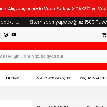
z Alışverişlerinizde Vade Farksız 3 TAKSİT ve Vade
...
Sitemizden yapacağınız 1500 TL ve üzeri al
MUTFAK
EV & BANYO GEREÇLERİ
KÜÇÜK EV ALETLE