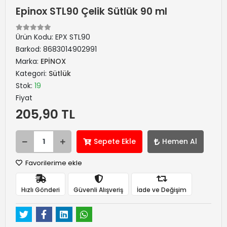
Epinox STL90 Çelik Sütlük 90 ml
Ürün Kodu:
EPX STL90
Barkod:
8683014902991
Marka:
EPİNOX
Kategori:
Sütlük
Stok:
19
Fiyat
205,90 TL
Sepete Ekle
Hemen Al
Favorilerime ekle
Hızlı Gönderi
Güvenli Alışveriş
İade ve Değişim