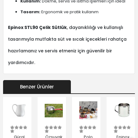
Kullanım:
Dökme, servis ve ısıtma işlemleri için ideal
Tasarım:
Ergonomik ve pratik kullanım
Epinox STL90 Çelik Sütlük
, dayanıklılığı ve kullanışlı
tasarımıyla mutfakta süt ve sıcak içecekleri rahatça
hazırlamanız ve servis etmeniz için güvenilir bir
yardımcıdır.
Benzer Ürünler
Güral
Özsuvak
Polo
Epinox