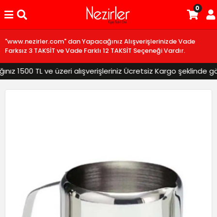
0
"www.nezirler.com" dan Yapacağınız Alışverişlerinizde Vade
Farksız 3 TAKSİT ve Vade Farklı 12 TAKSİT Seçeneği Vardır.
z 1500 TL ve üzeri alışverişleriniz Ücretsiz Kargo şeklinde gönd