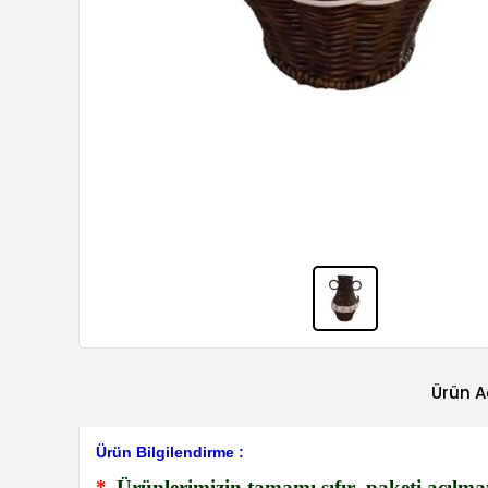
Ürün A
Ürün Bilgilendirme :
*
Ürünlerimizin tamamı sıfır- paketi açılma