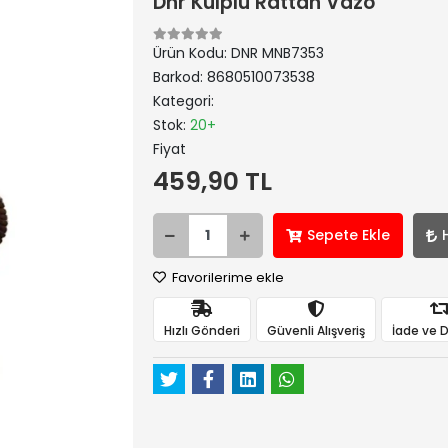
Dnr Kulplu Rattan Vazo
Ürün Kodu:
DNR MNB7353
Barkod:
8680510073538
Kategori:
Stok:
20+
Fiyat
459,90 TL
Sepete Ekle
Favorilerime ekle
Hızlı Gönderi
Güvenli Alışveriş
İade ve 