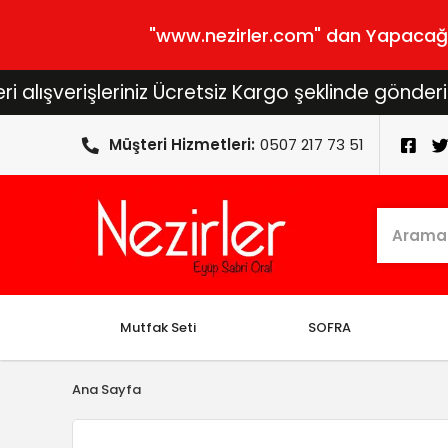
"www.nezirler.com" dan Yapacağını
erişleriniz Ücretsiz Kargo şeklinde gönderilecekti
Müşteri Hizmetleri:
0507 217 73 51
Mutfak Seti
SOFRA
Ana Sayfa