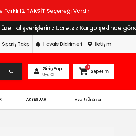
 Farklı 12 TAKSİT Seçeneği Vardır.
lışverişleriniz Ücretsiz Kargo şeklinde gönderilec
Sipariş Takip
Havale Bildirimleri
İletişim
0
Giriş Yap
Sepetim
Üye Ol
Rİ
AKSESUAR
Asorti Ürünler