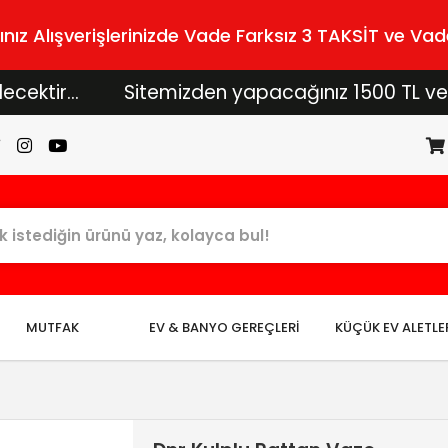
z Alışverişlerinizde Vade Farksız 3 TAKSİT ve Vade
r...
Sitemizden yapacağınız 1500 TL ve üzeri a
MUTFAK
EV & BANYO GEREÇLERİ
KÜÇÜK EV ALETLE