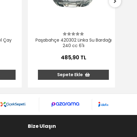
Pa
l Çay
Paşabahçe 420302 Linka Su Bardağı
240 cc 6'lı
485,90 TL
Sepete Ekle
Bize Ulaşın