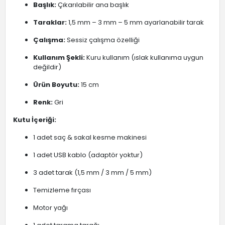
Başlık:
Çıkarılabilir ana başlık
Taraklar:
1,5 mm – 3 mm – 5 mm ayarlanabilir tarak
Çalışma:
Sessiz çalışma özelliği
Kullanım Şekli:
Kuru kullanım (ıslak kullanıma uygun
değildir)
Ürün Boyutu:
15 cm
Renk:
Gri
Kutu İçeriği:
1 adet saç & sakal kesme makinesi
1 adet USB kablo (adaptör yoktur)
3 adet tarak (1,5 mm / 3 mm / 5 mm)
Temizleme fırçası
Motor yağı