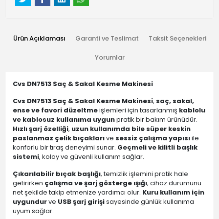
Ürün Açıklaması
Garanti ve Teslimat
Taksit Seçenekleri
Yorumlar
Cvs DN7513 Saç & Sakal Kesme Makinesi
Cvs DN7513 Saç & Sakal Kesme Makinesi
,
saç, sakal,
ense ve favori düzeltme
işlemleri için tasarlanmış
kablolu
ve kablosuz kullanıma uygun
pratik bir bakım ürünüdür.
Hızlı şarj özelliği
,
uzun kullanımda bile süper keskin
paslanmaz çelik bıçakları
ve
sessiz çalışma yapısı
ile
konforlu bir tıraş deneyimi sunar.
Geçmeli ve kilitli başlık
sistemi
, kolay ve güvenli kullanım sağlar.
Çıkarılabilir bıçak başlığı
, temizlik işlemini pratik hale
getirirken
çalışma ve şarj gösterge ışığı
, cihaz durumunu
net şekilde takip etmenize yardımcı olur.
Kuru kullanım için
uygundur
ve
USB şarj girişi
sayesinde günlük kullanıma
uyum sağlar.