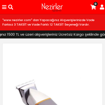
0
"www.nezirler.com" dan Yapacağınız Alışverişlerinizde Vade
Farksız 3 TAKSİT ve Vade Farklı 12 TAKSİT Seçeneği Vardır.
 1500 TL ve üzeri alışverişleriniz Ücretsiz Kargo şeklinde gönde