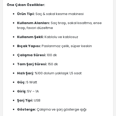
Öne Çıkan Özellikler:
Ürün Tipi:
Saç & sakal kesme makinesi
Kullanım Alanları:
Saç tıraşı, sakal kısaltma, ense
tıraşı, favori düzeltme
Kullanım Şekli:
Kablolu ve kablosuz
Bıçak Yapısı:
Paslanmaz çelik, süper keskin
Çalışma Süresi:
100 dk
Tam Şarj Süresi:
150 dk
Hızlı Şarj:
%100 dolum yaklaşık 1,5 saat
Güç:
5 Watt
Giriş:
5V – 1A
Şarj Tipi:
USB
Gösterge:
Çalışma ve şarj gösterge ışığı