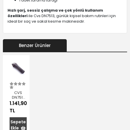
1 adet tarama tarağı
Hızlı şarj, sessiz çalışma ve çok yönlü kullanım
özellikleri
ile Cvs DN7513, günlük kişisel bakım rutinleri için
ideal bir saç ve sakal kesme makinesidir.
Benzer Ürünler
CVS
DN7517
Salon
1.141,90
Tipi Saç
TL
& Sakal
Kesme
Makinesi
Sepete
Ekle