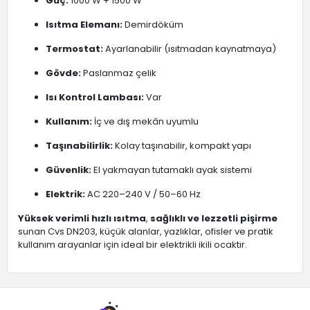
Güç:
1000 W + 1500 W
Isıtma Elemanı:
Demirdöküm
Termostat:
Ayarlanabilir (ısıtmadan kaynatmaya)
Gövde:
Paslanmaz çelik
Isı Kontrol Lambası:
Var
Kullanım:
İç ve dış mekân uyumlu
Taşınabilirlik:
Kolay taşınabilir, kompakt yapı
Güvenlik:
El yakmayan tutamaklı ayak sistemi
Elektrik:
AC 220–240 V / 50–60 Hz
Yüksek verimli hızlı ısıtma
,
sağlıklı ve lezzetli pişirme
sunan Cvs DN203, küçük alanlar, yazlıklar, ofisler ve pratik
kullanım arayanlar için ideal bir elektrikli ikili ocaktır.