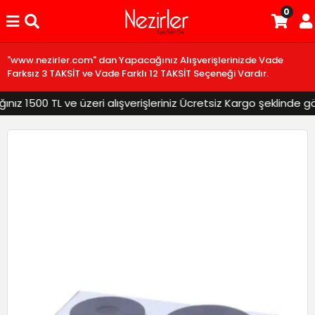
0
"www.nezirler.com" dan Yapacağınız Alışverişlerinizde Vade
Farksız 3 TAKSİT ve Vade Farklı 12 TAKSİT Seçeneği Vardır.
z 1500 TL ve üzeri alışverişleriniz Ücretsiz Kargo şeklinde gönd