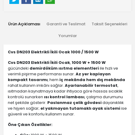
Ürün Açıklaması
Garanti ve Teslimat
Taksit Seçenekleri
Yorumlar
Cvs DN203 Elektrikli İkili Ocak 1000 / 1500 W
Cvs DN203 Elektrikli İkili Ocak
,
1000 W + 1500 W
gücündeki
demirdöküm ısıtma elementleri
ile hızlı ve
verimli pişirme performansı sunar.
Az yer kaplayan
kompakt tasarımı
, hem
iç mekânda hem dış mekânda
rahat kullanım imkânı sağlar.
Ayarlanabilir termostat
,
ısıtmadan kaynatmaya kadar ihtiyaca göre hassas sıcaklık
kontrolü sunarken
ısı kontrol lambası
, çalışma durumunu
net şekilde gösterir.
Paslanmaz çelik gövdesi
dayanıklılık
ve hijyen sağlar;
el yakmayan tutamaklı ayak sistemi
ise
güvenli ve konforlu kullanım sunar.
Öne Çıkan Özellikler: