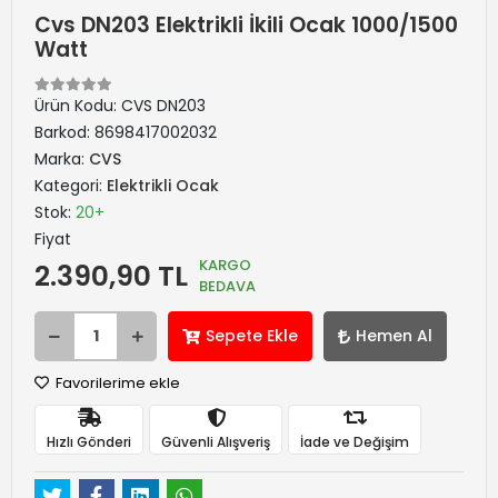
Cvs DN203 Elektrikli İkili Ocak 1000/1500
Watt
Ürün Kodu:
CVS DN203
Barkod:
8698417002032
Marka:
CVS
Kategori:
Elektrikli Ocak
Stok:
20+
Fiyat
KARGO
2.390,90 TL
BEDAVA
Sepete Ekle
Hemen Al
Favorilerime ekle
Hızlı Gönderi
Güvenli Alışveriş
İade ve Değişim