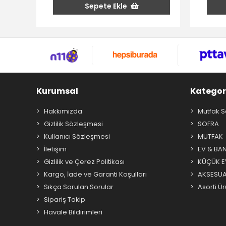
Sepete Ekle
Kurumsal
Kategor
Hakkımızda
Mutfak S
Gizlilik Sözleşmesi
SOFRA
Kullanıcı Sözleşmesi
MUTFAK
İletişim
EV & BA
Gizlilik ve Çerez Politikası
KÜÇÜK EV
Kargo, İade ve Garanti Koşulları
AKSESU
Sıkça Sorulan Sorular
Asorti Ür
Sipariş Takip
Havale Bildirimleri