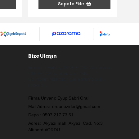
Sepete Ekle
Bize Ulaşın
Firmamız Haftaiçi 09:00 - 17:00 Cumartesi
09:00 - 17:00 saatleri arasında
ulaşabilirsiniz.Pazar günleri firmamız
kapalıdır.
.
Firma Ünvanı: Eyüp Sabri Oral
Mail Adresi:
ordunezirler@gmail.com
Depo : 0507 217 73 51
Adres: Akyazı mah. Akyazı Cad. No:3
Altınordu/ORDU