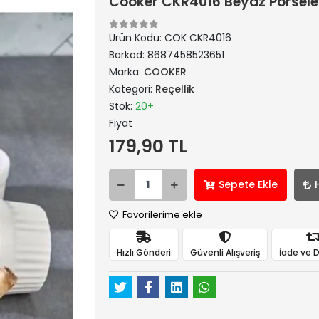
Cooker CKR4016 Beyaz Porselen 
Ürün Kodu:
COK CKR4016
Barkod:
8687458523651
Marka:
COOKER
Kategori:
Reçellik
Stok:
20+
Fiyat
179,90 TL
Sepete Ekle
Favorilerime ekle
Hızlı Gönderi
Güvenli Alışveriş
İade ve 