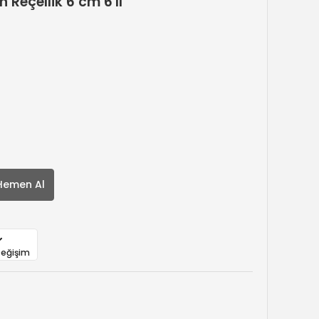
Reçellik 6 cm 6'lı
Hemen Al
Değişim