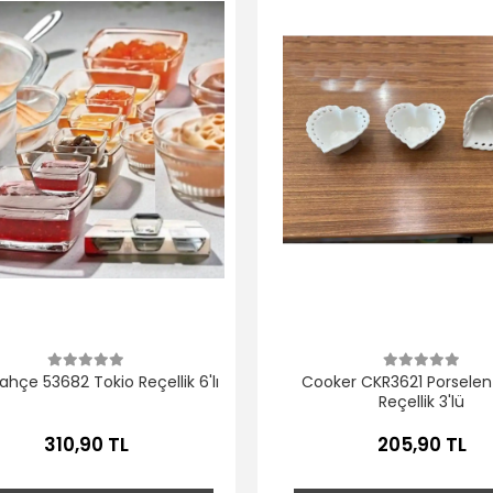
hçe 53682 Tokio Reçellik 6'lı
Cooker CKR3621 Porselen
Reçellik 3'lü
310,90 TL
205,90 TL