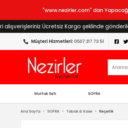
"www.nezirler.com" dan Yapacağını
leriniz Ücretsiz Kargo şeklinde gönderilecektir...
Müşteri Hizmetleri:
0507 217 73 51
Mutfak Seti
SOFRA
Ana Sayfa
SOFRA
Tabak & Kase
Reçellik