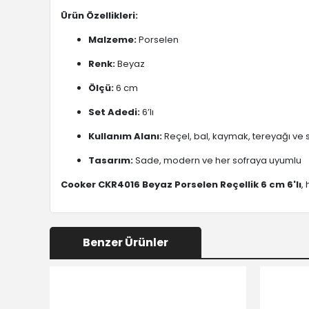
Ürün Özellikleri:
Malzeme:
Porselen
Renk:
Beyaz
Ölçü:
6 cm
Set Adedi:
6’lı
Kullanım Alanı:
Reçel, bal, kaymak, tereyağı ve s
Tasarım:
Sade, modern ve her sofraya uyumlu
Cooker CKR4016 Beyaz Porselen Reçellik 6 cm 6'lı
,
Benzer Ürünler