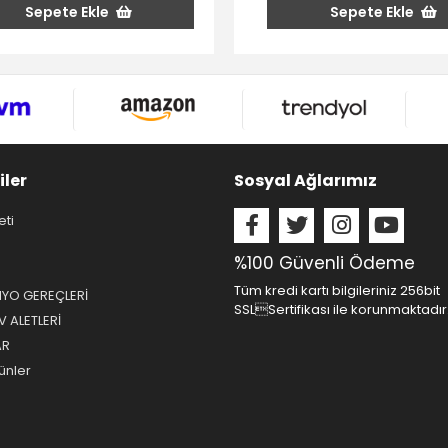
Sepete Ekle
Sepete Ekle
iler
Sosyal Ağlarımız
eti
%100 Güvenli Ödeme
Tüm kredi kartı bilgileriniz 256bit
NYO GEREÇLERİ
SSLSertifikası ile korunmaktadır
 ALETLERİ
AR
ünler