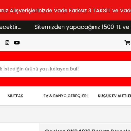
z Alışverişlerinizde Vade Farksız 3 TAKSİT ve Vade
Sitemizden yapacağınız 1500 TL ve üzeri alışv
MUTFAK
EV & BANYO GEREÇLERİ
KÜÇÜK EV ALETLE