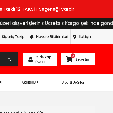
 Farklı 12 TAKSİT Seçeneği Vardır.
erişleriniz Ücretsiz Kargo şeklinde gönderilecekti
Sipariş Takip
Havale Bildirimleri
İletişim
0
Giriş Yap
Sepetim
Üye Ol
Rİ
AKSESUAR
Asorti Ürünler