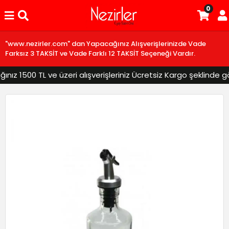
0
"www.nezirler.com" dan Yapacağınız Alışverişlerinizde Vade
Farksız 3 TAKSİT ve Vade Farklı 12 TAKSİT Seçeneği Vardır.
z 1500 TL ve üzeri alışverişleriniz Ücretsiz Kargo şeklinde gönd