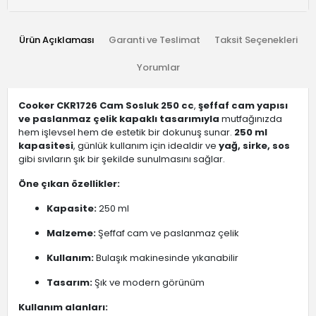
Ürün Açıklaması
Garanti ve Teslimat
Taksit Seçenekleri
Yorumlar
Cooker CKR1726 Cam Sosluk 250 cc
,
şeffaf cam yapısı
ve paslanmaz çelik kapaklı tasarımıyla
mutfağınızda
hem işlevsel hem de estetik bir dokunuş sunar.
250 ml
kapasitesi
, günlük kullanım için idealdir ve
yağ, sirke, sos
gibi sıvıların şık bir şekilde sunulmasını sağlar.
Öne çıkan özellikler:
Kapasite:
250 ml
Malzeme:
Şeffaf cam ve paslanmaz çelik
Kullanım:
Bulaşık makinesinde yıkanabilir
Tasarım:
Şık ve modern görünüm
Kullanım alanları: