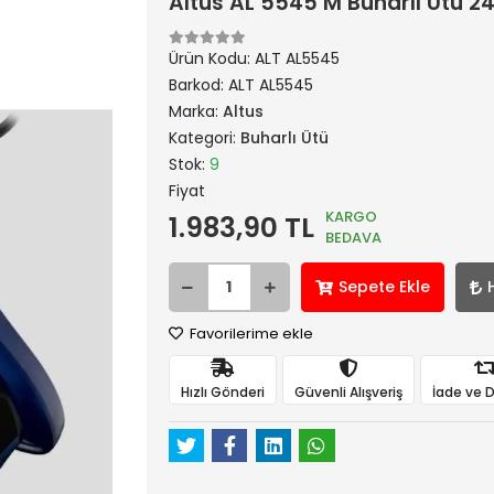
Altus AL 5545 M Buharlı Ütü 2
Ürün Kodu:
ALT AL5545
Barkod:
ALT AL5545
Marka:
Altus
Kategori:
Buharlı Ütü
Stok:
9
Fiyat
KARGO
1.983,90 TL
BEDAVA
Sepete Ekle
Favorilerime ekle
Hızlı Gönderi
Güvenli Alışveriş
İade ve 