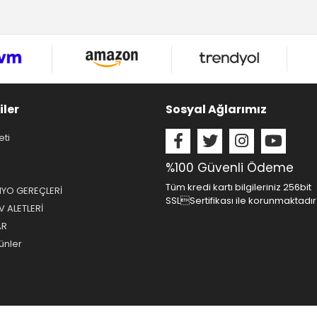
iler
Sosyal Ağlarımız
eti
%100 Güvenli Ödeme
Tüm kredi kartı bilgileriniz 256bit
NYO GEREÇLERİ
SSLSertifikası ile korunmaktadır
 ALETLERİ
AR
ünler