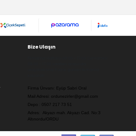
Bize Ulaşın
Firmamız Haftaiçi 09:00 - 17:00 Cumartesi
09:00 - 17:00 saatleri arasında
ulaşabilirsiniz.Pazar günleri firmamız
kapalıdır.
.
Firma Ünvanı: Eyüp Sabri Oral
Mail Adresi:
ordunezirler@gmail.com
Depo : 0507 217 73 51
Adres: Akyazı mah. Akyazı Cad. No:3
Altınordu/ORDU