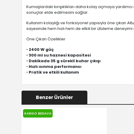
Kumaşlardaki kırışıklıkları daha kolay açmaya yardımcı
sonuçlar elde edilmesini sağlar.
Kullanım kolaylığı ve fonksiyonel yapısıyla öne çıkan Alt
sayesinde hem hızlı hem de etkili bir ütüleme deneyimi 
Öne Çıkan Özellikler
•
2400 W güç
•
300 ml su haznesi kapasitesi
•
Dakikada 35 g sürekli buhar çıkışı
•
Hızlı ısınma performansı
•
Pratik ve etkili kullanım
Benzer Ürünler
KARGO BEDAVA