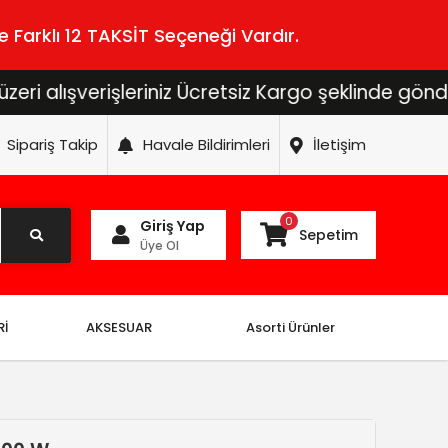
 Farklı 12 TAKSİT Seçeneği Vardır.
ışverişleriniz Ücretsiz Kargo şeklinde gönderilece
Sipariş Takip
Havale Bildirimleri
İletişim
0
Giriş Yap
Sepetim
Üye Ol
Rİ
AKSESUAR
Asorti Ürünler