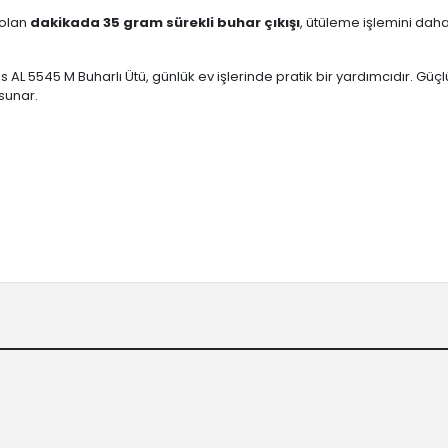
 olan
dakikada 35 gram sürekli buhar çıkışı
, ütüleme işlemini daha 
us AL 5545 M Buharlı Ütü, günlük ev işlerinde pratik bir yardımcıdır. Gü
sunar.