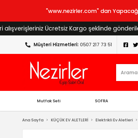
"www.nezirler.com" dan Yapacağını
rişleriniz Ücretsiz Kargo şeklinde gönderilecektir
Müşteri Hizmetleri:
0507 217 73 51
Mutfak Seti
SOFRA
Ana Sayfa
KÜÇÜK EV ALETLERİ
Elektrikli Ev Aletleri