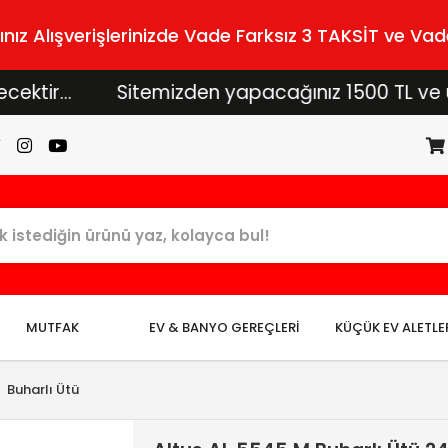
z Alışverişlerinizde Vade Farksız 3 TAKSİT ve Vade
...
Sitemizden yapacağınız 1500 TL ve üzeri al
MUTFAK
EV & BANYO GEREÇLERİ
KÜÇÜK EV ALETLE
Buharlı Ütü