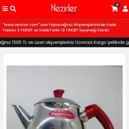
0
"www.nezirler.com" dan Yapacağınız Alışverişlerinizde Vade
Farksız 3 TAKSİT ve Vade Farklı 12 TAKSİT Seçeneği Vardır.
z 1500 TL ve üzeri alışverişleriniz Ücretsiz Kargo şeklinde gön