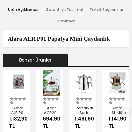
Ürün Açıklaması
Garanti ve Teslimat
Taksit Seçenekleri
Yorumlar
Alara ALR P01 Papatya Mini Çaydanlık
Benzer Ürünler
Alara
Acar
Papatyam
Alara
ALR P03
ACR206
Sude
SUM01
Papatya
Cam
Aile Boy
Sude
1.132,90
694,90
1.491,90
1.141,90
Aile Boy
Çaydanlık
Çaydanlık
Mini
TL
TL
TL
TL
Çelik
600 cc
Mor
Metal
Çaydanlık
Sap