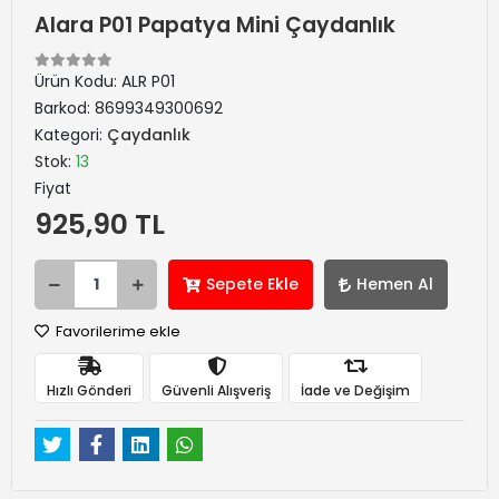
Alara P01 Papatya Mini Çaydanlık
Ürün Kodu:
ALR P01
Barkod:
8699349300692
Kategori:
Çaydanlık
Stok:
13
Fiyat
925,90 TL
Sepete Ekle
Hemen Al
Favorilerime ekle
Hızlı Gönderi
Güvenli Alışveriş
İade ve Değişim