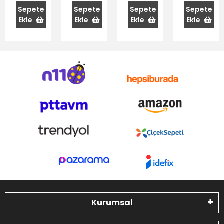
1.5+2.60 L
Çaydanlık
Sepete
Sepete
Sepete
Sepete
Ekle
Ekle
Ekle
Ekle
Kurumsal