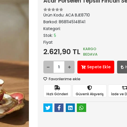
Acar Porselen Tepsili Fincan Se
Ürün Kodu:
ACA BJE8710
Barkod:
8681145148141
Kategori:
Stok:
5
Fiyat
KARGO
2.621,90 TL
BEDAVA
Sepete Ekle
Favorilerime ekle
Hızlı Gönderi
Güvenli Alışveriş
İade ve 