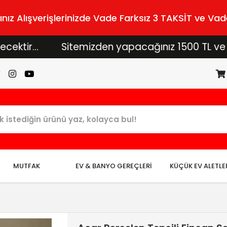
z Alışverişlerinizde Vade Farksız 3 TAKSİT ve Vade
...
Sitemizden yapacağınız 1500 TL ve üzeri alı
MUTFAK
EV & BANYO GEREÇLERİ
KÜÇÜK EV ALETLE