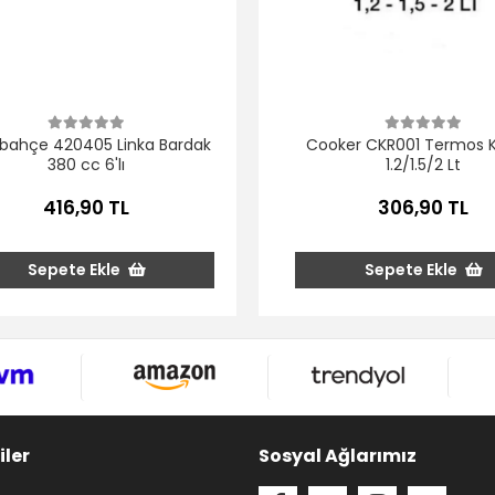
bahçe 420405 Linka Bardak
Cooker CKR001 Termos 
380 cc 6'lı
1.2/1.5/2 Lt
416,90 TL
306,90 TL
Sepete Ekle
Sepete Ekle
iler
Sosyal Ağlarımız