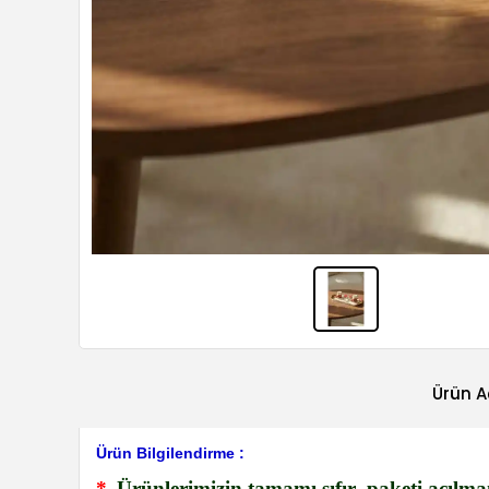
Ürün A
Ürün Bilgilendirme :
*
Ürünlerimizin tamamı sıfır- paketi açılma