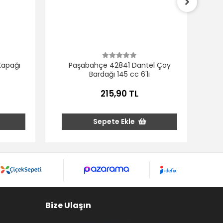
Paş
Kapağı
Paşabahçe 42841 Dantel Çay
Bardağı 145 cc 6'lı
215,90 TL
Sepete Ekle
Bize Ulaşın