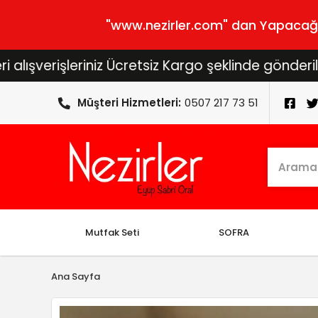
"www.nezirler.com" dan Yapacağını
rişleriniz Ücretsiz Kargo şeklinde gönderilecektir
Müşteri Hizmetleri:
0507 217 73 51
Mutfak Seti
SOFRA
Ana Sayfa