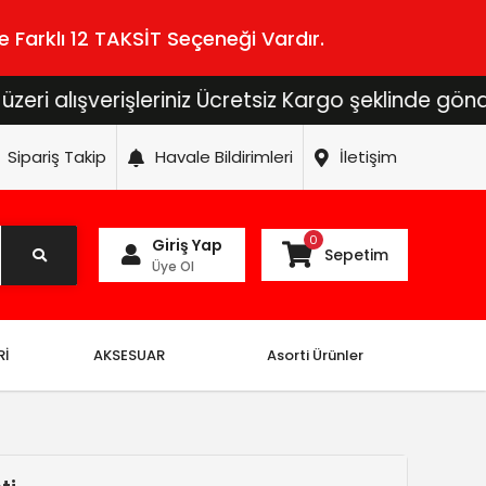
 Farklı 12 TAKSİT Seçeneği Vardır.
şverişleriniz Ücretsiz Kargo şeklinde gönderilecek
Sipariş Takip
Havale Bildirimleri
İletişim
0
Giriş Yap
Sepetim
Üye Ol
Rİ
AKSESUAR
Asorti Ürünler