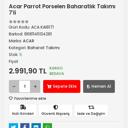
Acar Parrot Porselen Baharatlık Takımı
7'li
Ürün Kodu:
ACA KAI8171
Barkod:
8681145134281
Marka:
ACAR
Kategori:
Baharat Takımı
Stok:
6
Fiyat
KARGO
2.991,90 TL
BEDAVA
Sepete Ekle
Hemen Al
Favorilerime ekle
Hızlı Gönderi
Güvenli Alışveriş
İade ve Değişim