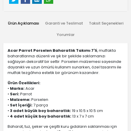
Ürün Açıklaması
Garanti ve Teslimat
Taksit Seçenekleri
Yorumlar
Acar Parrot Porselen Baharatlık Takımı 7'li
, mutfakta
baharatlarınızı düzenli ve şık bir şekilde saklamanızı
sağlayan dekoratif bir settir. Porselen malzemesi sayesinde
dayanıklı ve uzun ömürlü kullanım sunarken, özel tasarımı ile
mutfak tezgâhına estetik bir görünüm kazandırır.
Ürün Özellikleri:
•
Marka:
Acar
•
Seri:
Parrot
•
Malzeme:
Porselen
•
Set İçeriği:
7 parça
•
3 adet büyük boy baharatlık:
19 x 10.5 x 10.5 cm
•
4 adet küçük boy baharatlık:
13 x 7 x 7 cm
Baharat, tuz, şeker ve çeşitli kuru gıdaların saklanması için