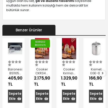
uygun olan bu set,
şık ve düzenli tasarımı
sayesinde
mutfakta hem kullanım kolaylığı hem de dekoratif bir
bütünlük sunar.
Benzer Ürünler
KARGO
BEDAVA
Baroness
Cooker
Cooker
Kısmet
BS11057
CKR3441
Kırmızı-
EGE-02
Akrilik
Kırmızı-
Beyaz
430
405,90
2.175,90
1.329,90
166,90
Baharatlık
Beyaz
Kapaklı
Kalite
TL
TL
TL
TL
Seti 6'lı
Kapaklı
Cam
Ege
Porselen
Baharatlık
Büyük
Baharat
Seti 3'lü
Boy
Sepete
Sepete
Sepete
Sepete
Seti 7'li
Kapaklı
Ekle
Ekle
Ekle
Ekle
Metal
Baharatlık