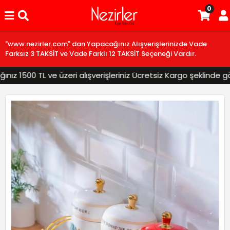
0
"www.nezirler.com" dan Yapacağınız Alışverişlerinizde Vade
Farksız 3 TAKSİT ve Vade Farklı 12 TAKSİT Seçeneği Vardır.
 1500 TL ve üzeri alışverişleriniz Ücretsiz Kargo şeklinde gönd