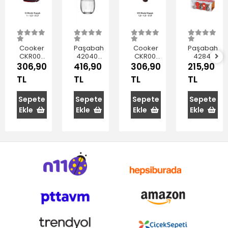
Cooker
Paşabahçe
Cooker
Paşabahçe
CKR002
420405
CKR001
42841
Sürahi
Linka
Termos
Dantel
306,90
416,90
306,90
215,90
Termos
Bardak
Kapağı
Çay
TL
TL
TL
TL
Kapağı
380 cc
1.2/1.5/2
Bardağı
1.5-2 Lt
6'lı
Lt
145 cc
6'lı
Sepete
Sepete
Sepete
Sepete
Ekle
Ekle
Ekle
Ekle