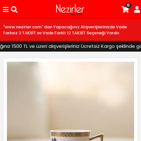
0
"www.nezirler.com" dan Yapacağınız Alışverişlerinizde Vade
Farksız 3 TAKSİT ve Vade Farklı 12 TAKSİT Seçeneği Vardır.
z 1500 TL ve üzeri alışverişleriniz Ücretsiz Kargo şeklinde gönd