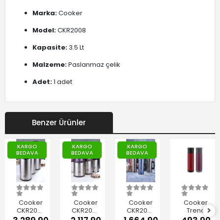
Marka:
Cooker
Model:
CKR2008
Kapasite:
3.5 Lt
Malzeme:
Paslanmaz çelik
Adet:
1 adet
Benzer Ürünler
KARGO
KARGO
KARGO
BEDAVA
BEDAVA
BEDAVA
Cooker
Cooker
Cooker
Cooker
CKR2009
CKR2007
CKR2085
Trend
Çelik
Pompalı
Kulplu
Çelik Tüp