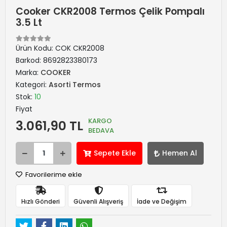
Cooker CKR2008 Termos Çelik Pompalı
3.5 Lt
Ürün Kodu:
COK CKR2008
Barkod:
8692823380173
Marka:
COOKER
Kategori:
Asorti Termos
Stok:
10
Fiyat
KARGO
3.061,90 TL
BEDAVA
Sepete Ekle
Hemen Al
Favorilerime ekle
Hızlı Gönderi
Güvenli Alışveriş
İade ve Değişim