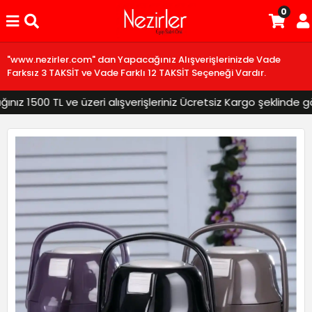
0
"www.nezirler.com" dan Yapacağınız Alışverişlerinizde Vade
Farksız 3 TAKSİT ve Vade Farklı 12 TAKSİT Seçeneği Vardır.
 1500 TL ve üzeri alışverişleriniz Ücretsiz Kargo şeklinde gönd