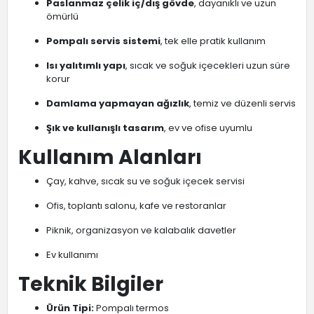
Paslanmaz çelik iç/dış gövde
, dayanıklı ve uzun
ömürlü
Pompalı servis sistemi
, tek elle pratik kullanım
Isı yalıtımlı yapı
, sıcak ve soğuk içecekleri uzun süre
korur
Damlama yapmayan ağızlık
, temiz ve düzenli servis
Şık ve kullanışlı tasarım
, ev ve ofise uyumlu
Kullanım Alanları
Çay, kahve, sıcak su ve soğuk içecek servisi
Ofis, toplantı salonu, kafe ve restoranlar
Piknik, organizasyon ve kalabalık davetler
Ev kullanımı
Teknik Bilgiler
Ürün Tipi:
Pompalı termos