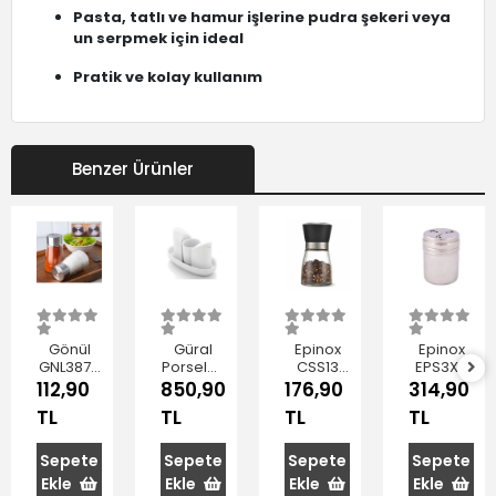
Pasta, tatlı ve hamur işlerine pudra şekeri veya
un serpmek için ideal
Pratik ve kolay kullanım
Benzer Ürünler
Gönül
Güral
Epinox
Epinox
GNL3872
Porselen
CSS13
EPS3X9
Cam
GR04TBS
Cam
Çelik Pul
112,90
850,90
176,90
314,90
Tuzluk
Tuzluk
Hazneli
Biberlik
TL
TL
TL
TL
100 cc 2'li
Biberlik
Tuz-
9x6.5 cm
Seti
Biber
Değirmeni
Sepete
Sepete
Sepete
Sepete
13 cm
Ekle
Ekle
Ekle
Ekle