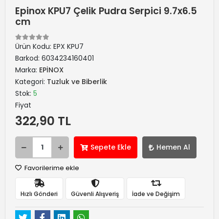
Epinox KPU7 Çelik Pudra Serpici 9.7x6.5
cm
Ürün Kodu:
EPX KPU7
Barkod:
6034234160401
Marka:
EPİNOX
Kategori:
Tuzluk ve Biberlik
Stok:
5
Fiyat
322,90 TL
Sepete Ekle
Hemen Al
Favorilerime ekle
Hızlı Gönderi
Güvenli Alışveriş
İade ve Değişim