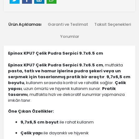
Ürün Açıklaması
Garanti ve Teslimat
Taksit Seçenekleri
Yorumlar
Epinox KPU7 Çelik Pudra Serpici 9.7x6.5 cm
Epinox KPU7 Çelik Pudra Serpici 9.7x6.5 cm
, mutfakta
pasta, tatlı ve hamur işlerine pudra şekeri veya un
serpmek için tasarlanmış pratik bir araçtır
.
9,7x6,5 cm
boyutu
, kullanım sırasında kontrol ve rahatlık sağlar.
Çelik
yapısı
, uzun ömürlü ve hijyenik kullanım sunar.
Pratik
tasarımı
, mutfakta hızlı ve dekoratif sunumlar yapmanıza
imkân tanır.
Öne Çıkan Özellikler:
9,7x6,5 cm boyut
ile rahat kullanım
Çelik yapı
ile dayanıklı ve hijyenik