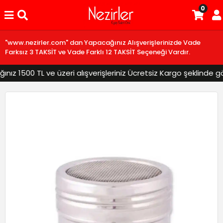
0
"www.nezirler.com" dan Yapacağınız Alışverişlerinizde Vade
Farksız 3 TAKSİT ve Vade Farklı 12 TAKSİT Seçeneği Vardır.
z 1500 TL ve üzeri alışverişleriniz Ücretsiz Kargo şeklinde gönd